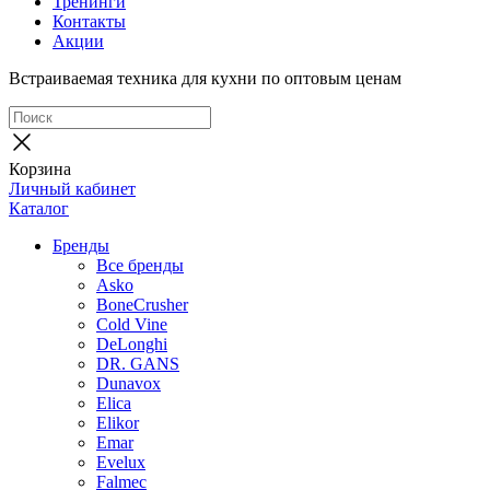
Тренинги
Контакты
Акции
Встраиваемая техника для кухни по оптовым ценам
Корзина
Личный кабинет
Каталог
Бренды
Все бренды
Asko
BoneCrusher
Cold Vine
DeLonghi
DR. GANS
Dunavox
Elica
Elikor
Emar
Evelux
Falmec