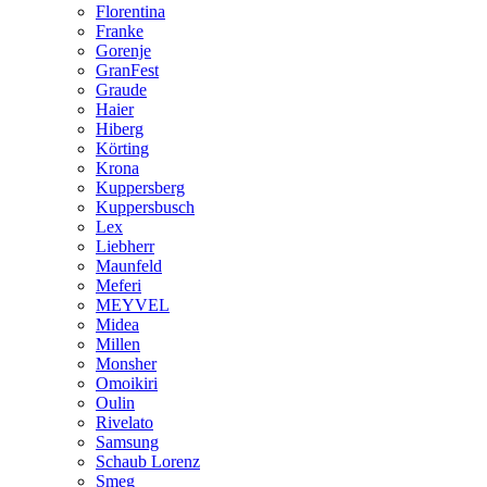
Florentina
Franke
Gorenje
GranFest
Graude
Haier
Hiberg
Körting
Krona
Kuppersberg
Kuppersbusch
Lex
Liebherr
Maunfeld
Meferi
MEYVEL
Midea
Millen
Monsher
Omoikiri
Oulin
Rivelato
Samsung
Schaub Lorenz
Smeg