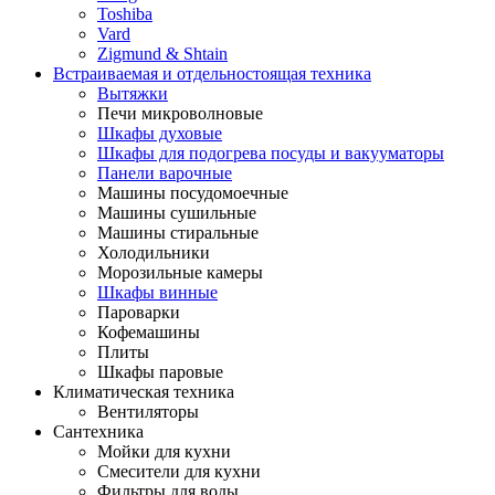
Toshiba
Vard
Zigmund & Shtain
Встраиваемая и отдельностоящая техника
Вытяжки
Печи микроволновые
Шкафы духовые
Шкафы для подогрева посуды и вакууматоры
Панели варочные
Машины посудомоечные
Машины сушильные
Машины стиральные
Холодильники
Морозильные камеры
Шкафы винные
Пароварки
Кофемашины
Плиты
Шкафы паровые
Климатическая техника
Вентиляторы
Сантехника
Мойки для кухни
Смесители для кухни
Фильтры для воды