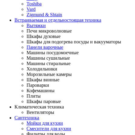
Toshiba
Vard
Zigmund & Shtain
Встраиваемая и отдельностоящая техника
Вытяжки
Печи микроволновые
Шкафы духовые
Шкафы для подогрева посуды и вакууматоры
Панели варочные
Машины посудомоечные
Машины сушильные
Машины стиральные
Холодильники
Морозильные камеры
Шкафы винные
Пароварки
Кофемашины
Плиты
Шкафы паровые
Климатическая техника
Вентиляторы
Сантехника
Мойки для кухни
Смесители для кухни
Фильтры для воды