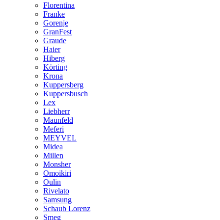
Florentina
Franke
Gorenje
GranFest
Graude
Haier
Hiberg
Körting
Krona
Kuppersberg
Kuppersbusch
Lex
Liebherr
Maunfeld
Meferi
MEYVEL
Midea
Millen
Monsher
Omoikiri
Oulin
Rivelato
Samsung
Schaub Lorenz
Smeg