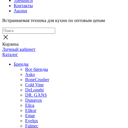
Тренинги
Контакты
Акции
Встраиваемая техника для кухни по оптовым ценам
Корзина
Личный кабинет
Каталог
Бренды
Все бренды
Asko
BoneCrusher
Cold Vine
DeLonghi
DR. GANS
Dunavox
Elica
Elikor
Emar
Evelux
Falmec