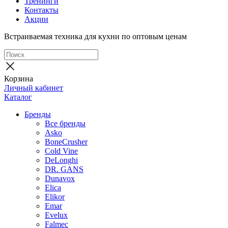
Тренинги
Контакты
Акции
Встраиваемая техника для кухни по оптовым ценам
Корзина
Личный кабинет
Каталог
Бренды
Все бренды
Asko
BoneCrusher
Cold Vine
DeLonghi
DR. GANS
Dunavox
Elica
Elikor
Emar
Evelux
Falmec