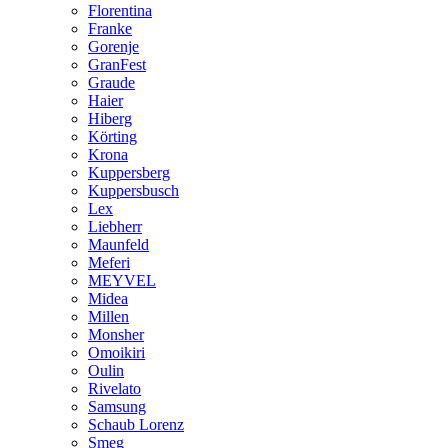
Florentina
Franke
Gorenje
GranFest
Graude
Haier
Hiberg
Körting
Krona
Kuppersberg
Kuppersbusch
Lex
Liebherr
Maunfeld
Meferi
MEYVEL
Midea
Millen
Monsher
Omoikiri
Oulin
Rivelato
Samsung
Schaub Lorenz
Smeg