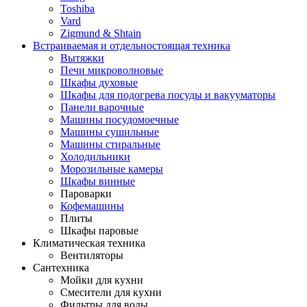
Toshiba
Vard
Zigmund & Shtain
Встраиваемая и отдельностоящая техника
Вытяжки
Печи микроволновые
Шкафы духовые
Шкафы для подогрева посуды и вакууматоры
Панели варочные
Машины посудомоечные
Машины сушильные
Машины стиральные
Холодильники
Морозильные камеры
Шкафы винные
Пароварки
Кофемашины
Плиты
Шкафы паровые
Климатическая техника
Вентиляторы
Сантехника
Мойки для кухни
Смесители для кухни
Фильтры для воды