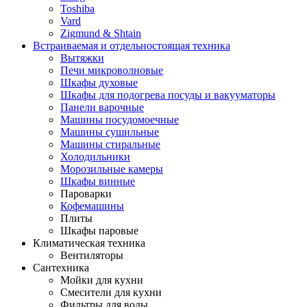
Toshiba
Vard
Zigmund & Shtain
Встраиваемая и отдельностоящая техника
Вытяжки
Печи микроволновые
Шкафы духовые
Шкафы для подогрева посуды и вакууматоры
Панели варочные
Машины посудомоечные
Машины сушильные
Машины стиральные
Холодильники
Морозильные камеры
Шкафы винные
Пароварки
Кофемашины
Плиты
Шкафы паровые
Климатическая техника
Вентиляторы
Сантехника
Мойки для кухни
Смесители для кухни
Фильтры для воды