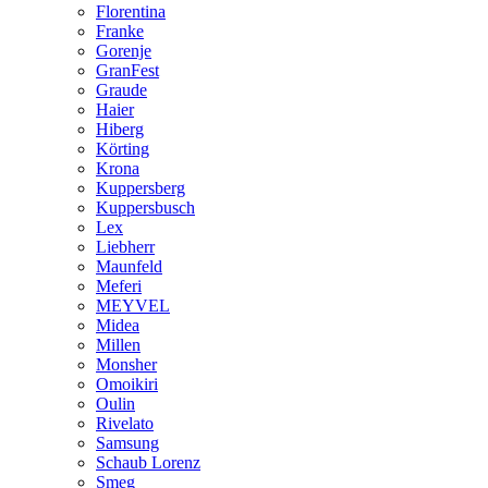
Florentina
Franke
Gorenje
GranFest
Graude
Haier
Hiberg
Körting
Krona
Kuppersberg
Kuppersbusch
Lex
Liebherr
Maunfeld
Meferi
MEYVEL
Midea
Millen
Monsher
Omoikiri
Oulin
Rivelato
Samsung
Schaub Lorenz
Smeg