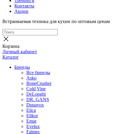
Тренинги
Контакты
Акции
Встраиваемая техника для кухни по оптовым ценам
Корзина
Личный кабинет
Каталог
Бренды
Все бренды
Asko
BoneCrusher
Cold Vine
DeLonghi
DR. GANS
Dunavox
Elica
Elikor
Emar
Evelux
Falmec