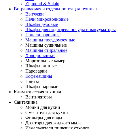
Zigmund & Shtain
Встраиваемая и отдельностоящая техника
Вытяжки
Печи микроволновые
Шкафы духовые
Шкафы для подогрева посуды и вакууматоры
Панели варочные
Машины посудомоечные
Машины сушильные
Машины стиральные
Холодильники
Морозильные камеры
Шкафы винные
Пароварки
Кофемашины
Плиты
Шкафы паровые
Климатическая техника
Вентиляторы
Сантехника
Мойки для кухни
Смесители для кухни
Фильтры для воды
Дозаторы для жидкого мыла
Измельчители пищевых отходов