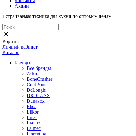
Контакты
Акции
Встраиваемая техника для кухни по оптовым ценам
Корзина
Личный кабинет
Каталог
Бренды
Все бренды
Asko
BoneCrusher
Cold Vine
DeLonghi
DR. GANS
Dunavox
Elica
Elikor
Emar
Evelux
Falmec
Florentina