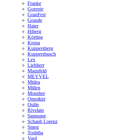
Franke
Gorenje
GranFest
Graude
Haier
Hiberg
Körting
Krona
Kuppersberg
Kuppersbusch
Lex
Liebherr
Maunfeld
MEYVEL
Midea
Millen
Monsher
Omoikiri
Oulin
Rivelato
Samsung
Schaub Lorenz
Smeg
Toshiba
Vard