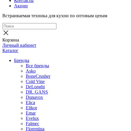
Контакты
Акции
Встраиваемая техника для кухни по оптовым ценам
Корзина
Личный кабинет
Каталог
Бренды
Все бренды
Asko
BoneCrusher
Cold Vine
DeLonghi
DR. GANS
Dunavox
Elica
Elikor
Emar
Evelux
Falmec
Florentina