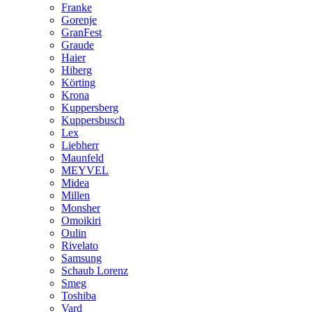
Franke
Gorenje
GranFest
Graude
Haier
Hiberg
Körting
Krona
Kuppersberg
Kuppersbusch
Lex
Liebherr
Maunfeld
MEYVEL
Midea
Millen
Monsher
Omoikiri
Oulin
Rivelato
Samsung
Schaub Lorenz
Smeg
Toshiba
Vard