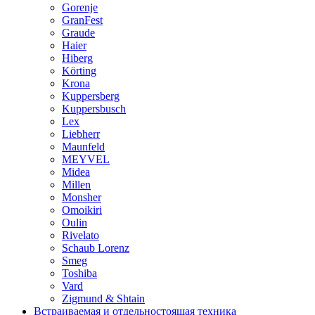
Gorenje
GranFest
Graude
Haier
Hiberg
Körting
Krona
Kuppersberg
Kuppersbusch
Lex
Liebherr
Maunfeld
MEYVEL
Midea
Millen
Monsher
Omoikiri
Oulin
Rivelato
Schaub Lorenz
Smeg
Toshiba
Vard
Zigmund & Shtain
Встраиваемая и отдельностоящая техника