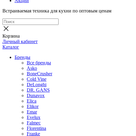
Акции
Встраиваемая техника для кухни по оптовым ценам
Корзина
Личный кабинет
Каталог
Бренды
Все бренды
Asko
BoneCrusher
Cold Vine
DeLonghi
DR. GANS
Dunavox
Elica
Elikor
Emar
Evelux
Falmec
Florentina
Franke