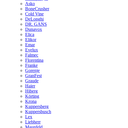
Asko
BoneCrusher
Cold Vine
DeLonghi
DR. GANS
Dunavox
Elica
Elikor
Emar
Evelux
Falmec
Florentina
Franke
Gorenje
GranFest
Graude
Haier
Hiberg
Körting
Krona
Kuppersberg
Kuppersbusch
Lex
Liebherr
Maunfeld