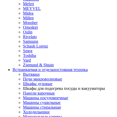
Meferi
MEYVEL
Midea
Millen
Monsher
Omoikiri
Oulin
Rivelato
Samsung
Schaub Lorenz
Smeg
Toshiba
Vard
Zigmund & Shtain
Встраиваемая и отдельностоящая техника
Вытяжки
Печи микроволновые
Шкафы духовые
Шкафы для подогрева посуды и вакууматоры
Панели варочные
Машины посудомоечные
Машины сушильные
Машины стиральные
Холодильники
Морозильные камеры