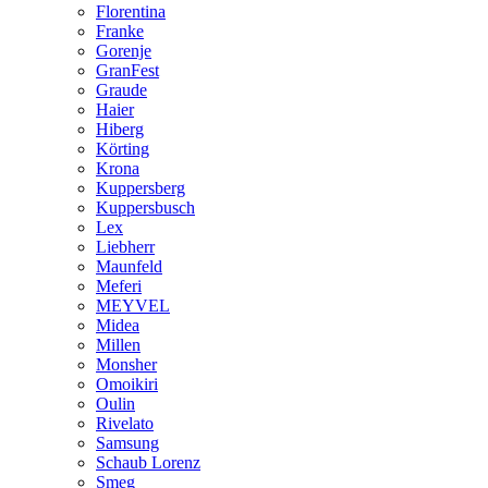
Florentina
Franke
Gorenje
GranFest
Graude
Haier
Hiberg
Körting
Krona
Kuppersberg
Kuppersbusch
Lex
Liebherr
Maunfeld
Meferi
MEYVEL
Midea
Millen
Monsher
Omoikiri
Oulin
Rivelato
Samsung
Schaub Lorenz
Smeg