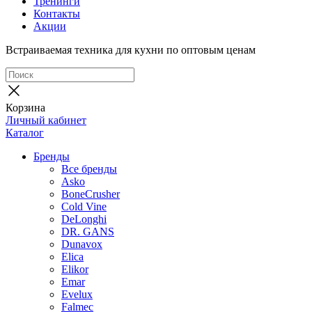
Тренинги
Контакты
Акции
Встраиваемая техника для кухни по оптовым ценам
Корзина
Личный кабинет
Каталог
Бренды
Все бренды
Asko
BoneCrusher
Cold Vine
DeLonghi
DR. GANS
Dunavox
Elica
Elikor
Emar
Evelux
Falmec