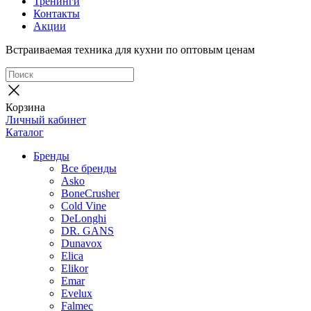
Тренинги
Контакты
Акции
Встраиваемая техника для кухни по оптовым ценам
Корзина
Личный кабинет
Каталог
Бренды
Все бренды
Asko
BoneCrusher
Cold Vine
DeLonghi
DR. GANS
Dunavox
Elica
Elikor
Emar
Evelux
Falmec