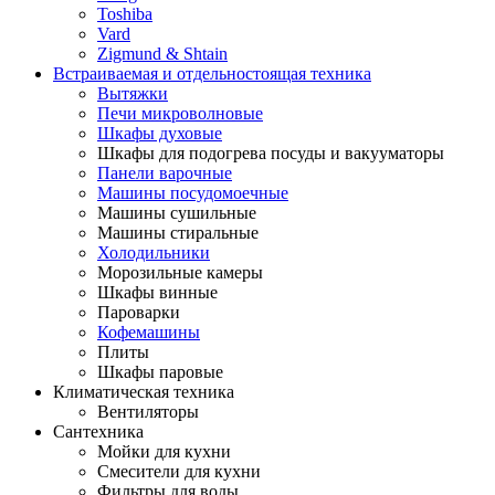
Toshiba
Vard
Zigmund & Shtain
Встраиваемая и отдельностоящая техника
Вытяжки
Печи микроволновые
Шкафы духовые
Шкафы для подогрева посуды и вакууматоры
Панели варочные
Машины посудомоечные
Машины сушильные
Машины стиральные
Холодильники
Морозильные камеры
Шкафы винные
Пароварки
Кофемашины
Плиты
Шкафы паровые
Климатическая техника
Вентиляторы
Сантехника
Мойки для кухни
Смесители для кухни
Фильтры для воды