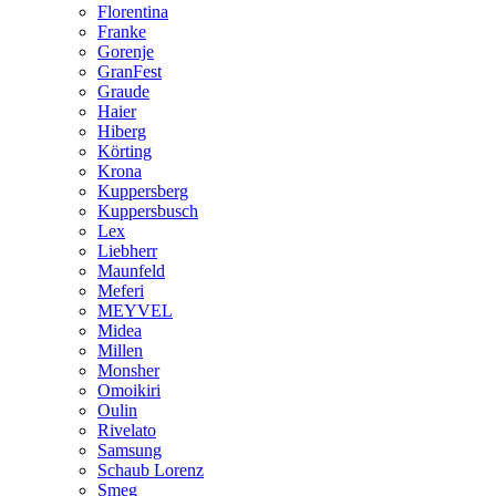
Florentina
Franke
Gorenje
GranFest
Graude
Haier
Hiberg
Körting
Krona
Kuppersberg
Kuppersbusch
Lex
Liebherr
Maunfeld
Meferi
MEYVEL
Midea
Millen
Monsher
Omoikiri
Oulin
Rivelato
Samsung
Schaub Lorenz
Smeg