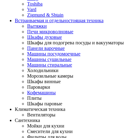
Toshiba
Vard
Zigmund & Shtain
Встраиваемая и отдельностоящая техника
Вытяжки
Печи микроволновые
Шкафы духовые
Шкафы для подогрева посуды и вакууматоры
Панели варочные
Машины посудомоечные
Машины сушильные
Машины стиральные
Холодильники
Морозильные камеры
Шкафы винные
Пароварки
Кофемашины
Плиты
Шкафы паровые
Климатическая техника
Вентиляторы
Сантехника
Мойки для кухни
Смесители для кухни
Фильтры для воды