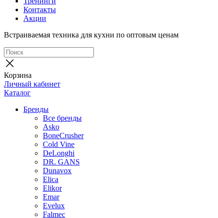
Тренинги
Контакты
Акции
Встраиваемая техника для кухни по оптовым ценам
Корзина
Личный кабинет
Каталог
Бренды
Все бренды
Asko
BoneCrusher
Cold Vine
DeLonghi
DR. GANS
Dunavox
Elica
Elikor
Emar
Evelux
Falmec