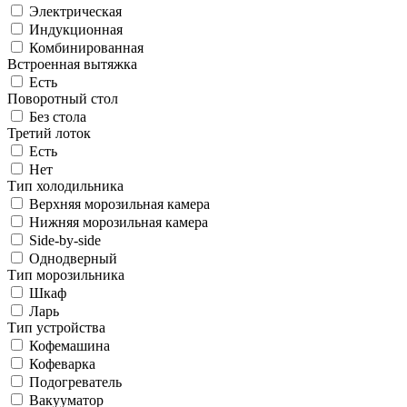
Электрическая
Индукционная
Комбинированная
Встроенная вытяжка
Есть
Поворотный стол
Без стола
Третий лоток
Есть
Нет
Тип холодильника
Верхняя морозильная камера
Нижняя морозильная камера
Side-by-side
Однодверный
Тип морозильника
Шкаф
Ларь
Тип устройства
Кофемашина
Кофеварка
Подогреватель
Вакууматор