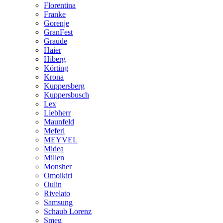
Florentina
Franke
Gorenje
GranFest
Graude
Haier
Hiberg
Körting
Krona
Kuppersberg
Kuppersbusch
Lex
Liebherr
Maunfeld
Meferi
MEYVEL
Midea
Millen
Monsher
Omoikiri
Oulin
Rivelato
Samsung
Schaub Lorenz
Smeg