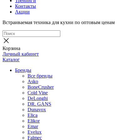
Тренинги
Контакты
Акции
Встраиваемая техника для кухни по оптовым ценам
Корзина
Личный кабинет
Каталог
Бренды
Все бренды
Asko
BoneCrusher
Cold Vine
DeLonghi
DR. GANS
Dunavox
Elica
Elikor
Emar
Evelux
Falmec