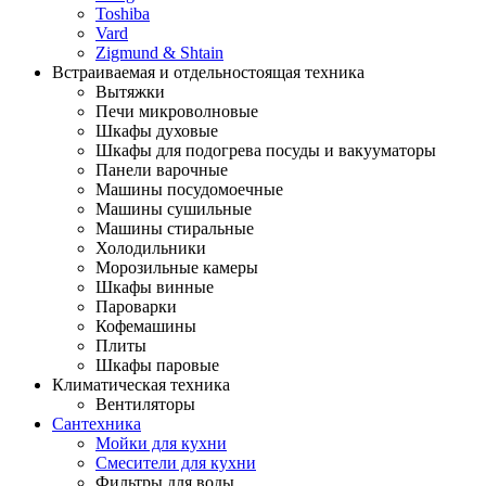
Toshiba
Vard
Zigmund & Shtain
Встраиваемая и отдельностоящая техника
Вытяжки
Печи микроволновые
Шкафы духовые
Шкафы для подогрева посуды и вакууматоры
Панели варочные
Машины посудомоечные
Машины сушильные
Машины стиральные
Холодильники
Морозильные камеры
Шкафы винные
Пароварки
Кофемашины
Плиты
Шкафы паровые
Климатическая техника
Вентиляторы
Сантехника
Мойки для кухни
Смесители для кухни
Фильтры для воды