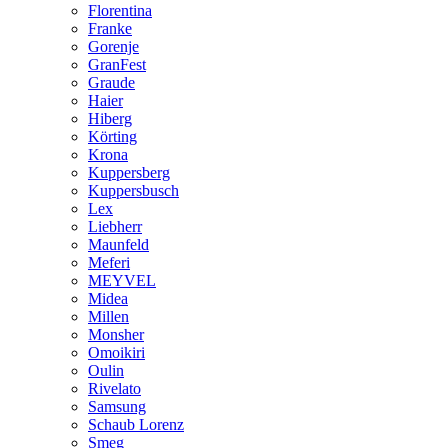
Florentina
Franke
Gorenje
GranFest
Graude
Haier
Hiberg
Körting
Krona
Kuppersberg
Kuppersbusch
Lex
Liebherr
Maunfeld
Meferi
MEYVEL
Midea
Millen
Monsher
Omoikiri
Oulin
Rivelato
Samsung
Schaub Lorenz
Smeg