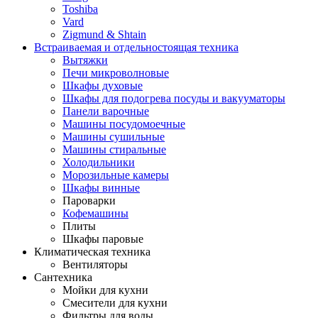
Toshiba
Vard
Zigmund & Shtain
Встраиваемая и отдельностоящая техника
Вытяжки
Печи микроволновые
Шкафы духовые
Шкафы для подогрева посуды и вакууматоры
Панели варочные
Машины посудомоечные
Машины сушильные
Машины стиральные
Холодильники
Морозильные камеры
Шкафы винные
Пароварки
Кофемашины
Плиты
Шкафы паровые
Климатическая техника
Вентиляторы
Сантехника
Мойки для кухни
Смесители для кухни
Фильтры для воды