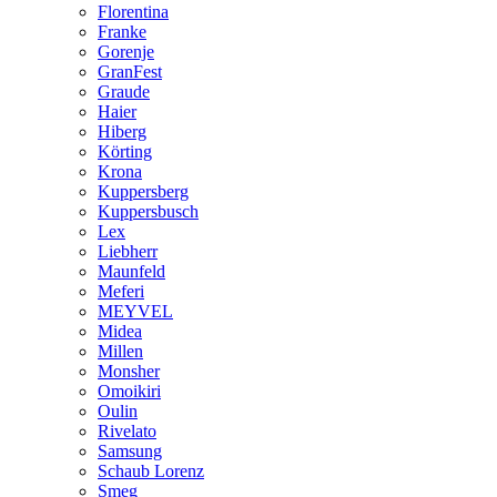
Florentina
Franke
Gorenje
GranFest
Graude
Haier
Hiberg
Körting
Krona
Kuppersberg
Kuppersbusch
Lex
Liebherr
Maunfeld
Meferi
MEYVEL
Midea
Millen
Monsher
Omoikiri
Oulin
Rivelato
Samsung
Schaub Lorenz
Smeg