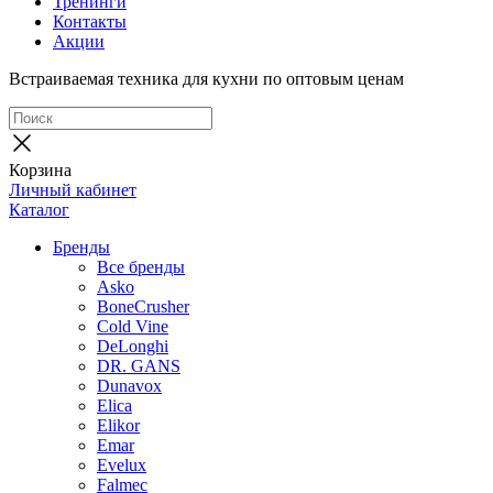
Тренинги
Контакты
Акции
Встраиваемая техника для кухни по оптовым ценам
Корзина
Личный кабинет
Каталог
Бренды
Все бренды
Asko
BoneCrusher
Cold Vine
DeLonghi
DR. GANS
Dunavox
Elica
Elikor
Emar
Evelux
Falmec