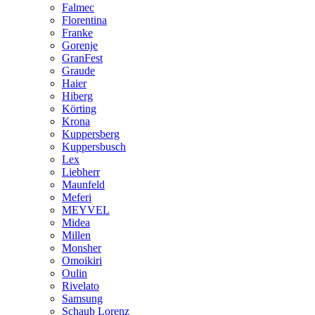
Falmec
Florentina
Franke
Gorenje
GranFest
Graude
Haier
Hiberg
Körting
Krona
Kuppersberg
Kuppersbusch
Lex
Liebherr
Maunfeld
Meferi
MEYVEL
Midea
Millen
Monsher
Omoikiri
Oulin
Rivelato
Samsung
Schaub Lorenz