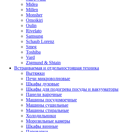
Midea
Millen
Monsher
Omoikiri
Oulin
Rivelato
Samsung
Schaub Lorenz
Smeg
Toshiba
Vard
Zigmund & Shtain
Встраиваемая и отдельностоящая техника
Вытяжки
Печи микроволновые
Шкафы духовые
Шкафы для подогрева посуды и вакууматоры
Панели варочные
Машины посудомоечные
Машины сушильные
Машины стиральные
Холодильники
Морозильные камеры
Шкафы винные
Пароварки