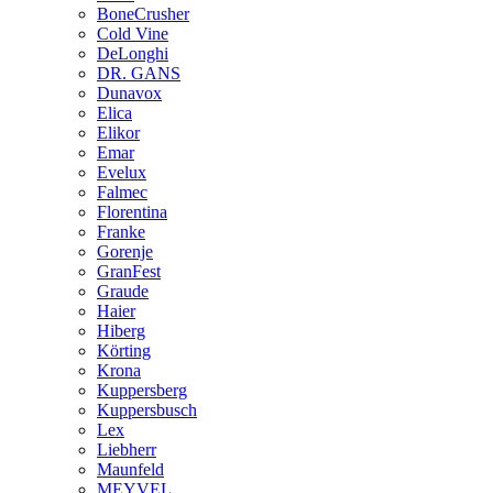
BoneCrusher
Cold Vine
DeLonghi
DR. GANS
Dunavox
Elica
Elikor
Emar
Evelux
Falmec
Florentina
Franke
Gorenje
GranFest
Graude
Haier
Hiberg
Körting
Krona
Kuppersberg
Kuppersbusch
Lex
Liebherr
Maunfeld
MEYVEL