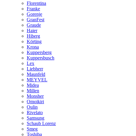
Florentina
Franke
Gorenje
GranFest
Graude
Haier
Hiberg
Körting
Krona
Kuppersberg
Kuppersbusch
Lex
Liebherr
Maunfeld
MEYVEL
Midea
Millen
Monsher
Omoikiri
Oulin
Rivelato
Samsung
Schaub Lorenz
Smeg
Toshiba