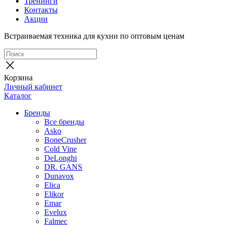
Тренинги
Контакты
Акции
Встраиваемая техника для кухни по оптовым ценам
Корзина
Личный кабинет
Каталог
Бренды
Все бренды
Asko
BoneCrusher
Cold Vine
DeLonghi
DR. GANS
Dunavox
Elica
Elikor
Emar
Evelux
Falmec