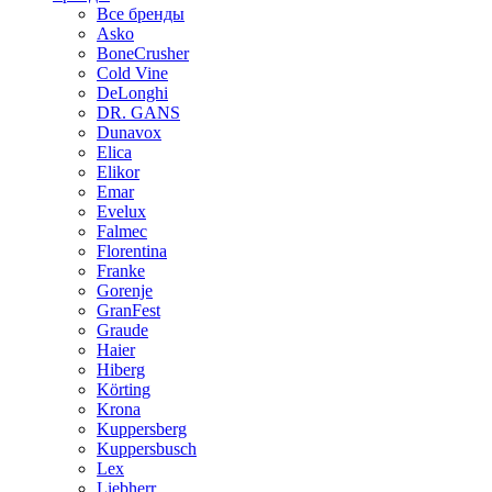
Все бренды
Asko
BoneCrusher
Cold Vine
DeLonghi
DR. GANS
Dunavox
Elica
Elikor
Emar
Evelux
Falmec
Florentina
Franke
Gorenje
GranFest
Graude
Haier
Hiberg
Körting
Krona
Kuppersberg
Kuppersbusch
Lex
Liebherr