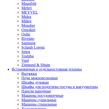
Maunfeld
Meferi
MEYVEL
Midea
Millen
Monsher
Omoikiri
Oulin
Rivelato
Samsung
Schaub Lorenz
Smeg
Toshiba
Vard
Zigmund & Shtain
Встраиваемая и отдельностоящая техника
Вытяжки
Печи микроволновые
Шкафы духовые
Шкафы для подогрева посуды и вакууматоры
Панели варочные
Машины посудомоечные
Машины сушильные
Машины стиральные
Холодильники