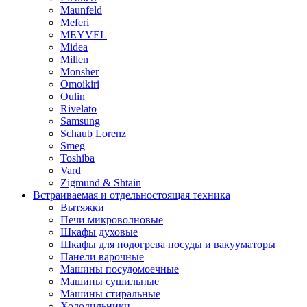
Maunfeld
Meferi
MEYVEL
Midea
Millen
Monsher
Omoikiri
Oulin
Rivelato
Samsung
Schaub Lorenz
Smeg
Toshiba
Vard
Zigmund & Shtain
Встраиваемая и отдельностоящая техника
Вытяжки
Печи микроволновые
Шкафы духовые
Шкафы для подогрева посуды и вакууматоры
Панели варочные
Машины посудомоечные
Машины сушильные
Машины стиральные
Холодильники