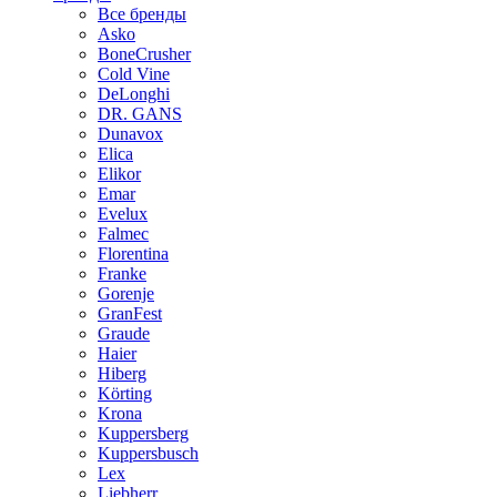
Все бренды
Asko
BoneCrusher
Cold Vine
DeLonghi
DR. GANS
Dunavox
Elica
Elikor
Emar
Evelux
Falmec
Florentina
Franke
Gorenje
GranFest
Graude
Haier
Hiberg
Körting
Krona
Kuppersberg
Kuppersbusch
Lex
Liebherr