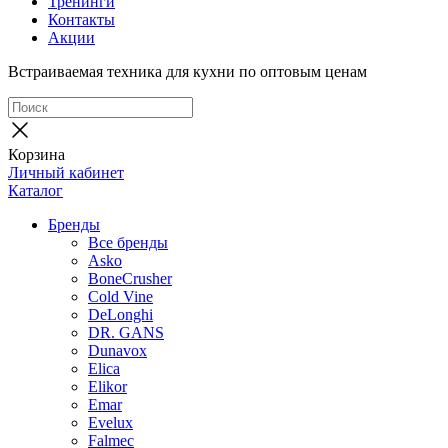
Тренинги
Контакты
Акции
Встраиваемая техника для кухни по оптовым ценам
Корзина
Личный кабинет
Каталог
Бренды
Все бренды
Asko
BoneCrusher
Cold Vine
DeLonghi
DR. GANS
Dunavox
Elica
Elikor
Emar
Evelux
Falmec