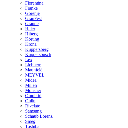
Florentina
Franke
Gorenje
GranFest
Graude
Haier
Hiberg
Körting
Krona
Kuppersberg
Kuppersbusch
Lex
Liebherr
Maunfeld
MEYVEL
Midea
Millen
Monsher
Omoikiri
Oulin
Rivelato
Samsung
Schaub Lorenz
Smeg
Toshiba