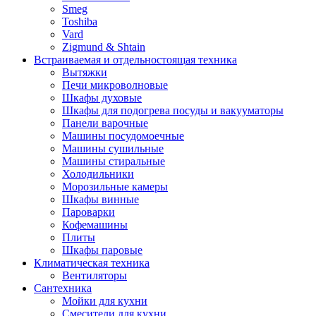
Smeg
Toshiba
Vard
Zigmund & Shtain
Встраиваемая и отдельностоящая техника
Вытяжки
Печи микроволновые
Шкафы духовые
Шкафы для подогрева посуды и вакууматоры
Панели варочные
Машины посудомоечные
Машины сушильные
Машины стиральные
Холодильники
Морозильные камеры
Шкафы винные
Пароварки
Кофемашины
Плиты
Шкафы паровые
Климатическая техника
Вентиляторы
Сантехника
Мойки для кухни
Смесители для кухни