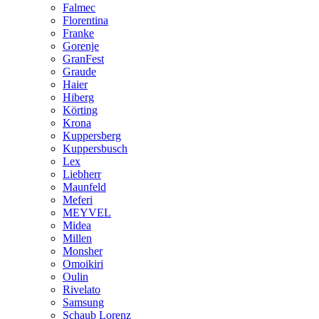
Falmec
Florentina
Franke
Gorenje
GranFest
Graude
Haier
Hiberg
Körting
Krona
Kuppersberg
Kuppersbusch
Lex
Liebherr
Maunfeld
Meferi
MEYVEL
Midea
Millen
Monsher
Omoikiri
Oulin
Rivelato
Samsung
Schaub Lorenz