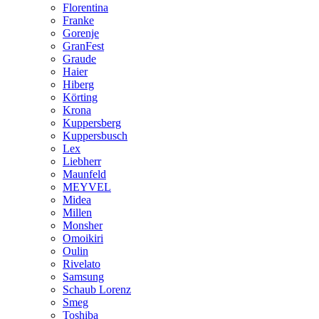
Florentina
Franke
Gorenje
GranFest
Graude
Haier
Hiberg
Körting
Krona
Kuppersberg
Kuppersbusch
Lex
Liebherr
Maunfeld
MEYVEL
Midea
Millen
Monsher
Omoikiri
Oulin
Rivelato
Samsung
Schaub Lorenz
Smeg
Toshiba