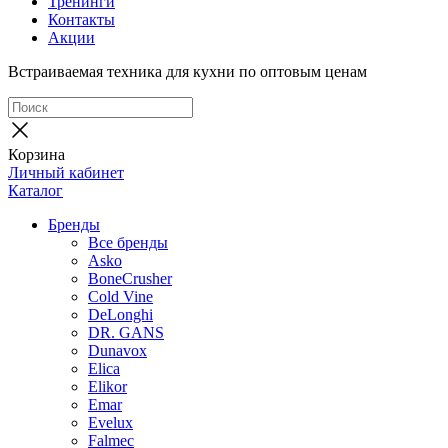
Тренинги
Контакты
Акции
Встраиваемая техника для кухни по оптовым ценам
Корзина
Личный кабинет
Каталог
Бренды
Все бренды
Asko
BoneCrusher
Cold Vine
DeLonghi
DR. GANS
Dunavox
Elica
Elikor
Emar
Evelux
Falmec