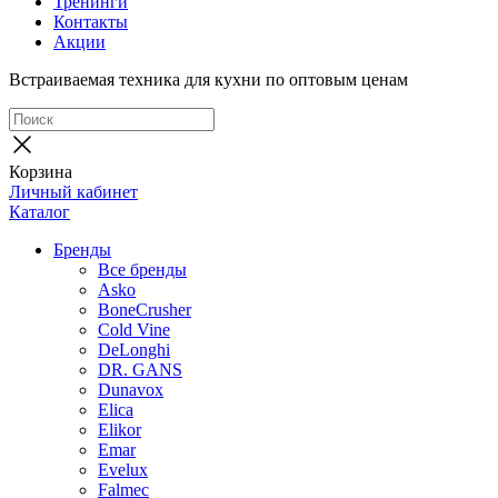
Тренинги
Контакты
Акции
Встраиваемая техника для кухни по оптовым ценам
Корзина
Личный кабинет
Каталог
Бренды
Все бренды
Asko
BoneCrusher
Cold Vine
DeLonghi
DR. GANS
Dunavox
Elica
Elikor
Emar
Evelux
Falmec