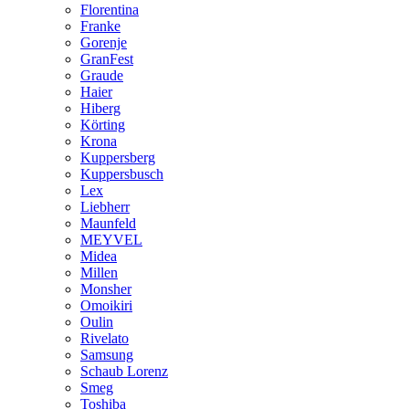
Florentina
Franke
Gorenje
GranFest
Graude
Haier
Hiberg
Körting
Krona
Kuppersberg
Kuppersbusch
Lex
Liebherr
Maunfeld
MEYVEL
Midea
Millen
Monsher
Omoikiri
Oulin
Rivelato
Samsung
Schaub Lorenz
Smeg
Toshiba