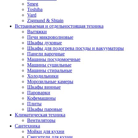
Smeg
Toshiba
Vard
Zigmund & Shtain
Встраиваемая и отдельностоящая техника
Вытяжки
Печи микроволновые
Шкафы духовые
Шкафы для подогрева посуды и вакууматоры
Панели варочные
Машины посудомоечные
Машины сушильные
Машины стиральные
Холодильники
Морозильные камеры
Шкафы винные
Пароварки
Кофемашины
Плиты
Шкафы паровые
Климатическая техника
Вентиляторы
Сантехника
Мойки для кухни
Смесители для кухни