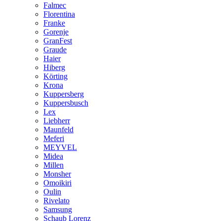
Falmec
Florentina
Franke
Gorenje
GranFest
Graude
Haier
Hiberg
Körting
Krona
Kuppersberg
Kuppersbusch
Lex
Liebherr
Maunfeld
Meferi
MEYVEL
Midea
Millen
Monsher
Omoikiri
Oulin
Rivelato
Samsung
Schaub Lorenz