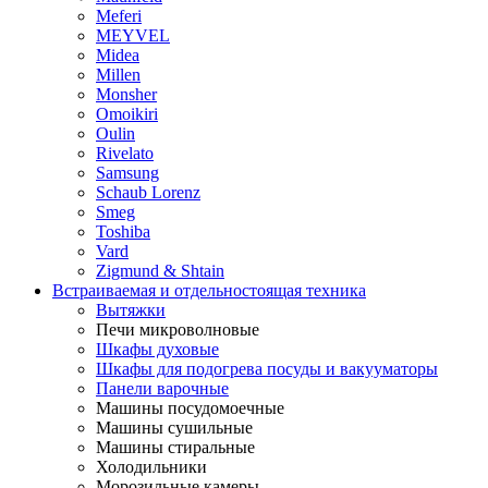
Meferi
MEYVEL
Midea
Millen
Monsher
Omoikiri
Oulin
Rivelato
Samsung
Schaub Lorenz
Smeg
Toshiba
Vard
Zigmund & Shtain
Встраиваемая и отдельностоящая техника
Вытяжки
Печи микроволновые
Шкафы духовые
Шкафы для подогрева посуды и вакууматоры
Панели варочные
Машины посудомоечные
Машины сушильные
Машины стиральные
Холодильники
Морозильные камеры