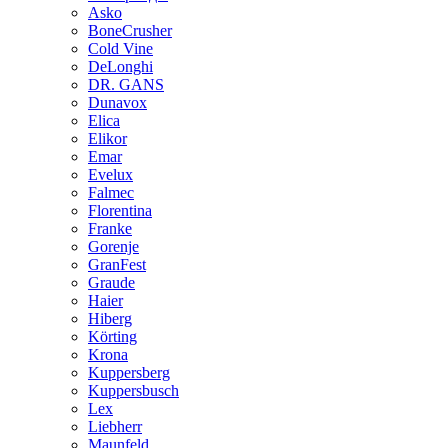
Asko
BoneCrusher
Cold Vine
DeLonghi
DR. GANS
Dunavox
Elica
Elikor
Emar
Evelux
Falmec
Florentina
Franke
Gorenje
GranFest
Graude
Haier
Hiberg
Körting
Krona
Kuppersberg
Kuppersbusch
Lex
Liebherr
Maunfeld