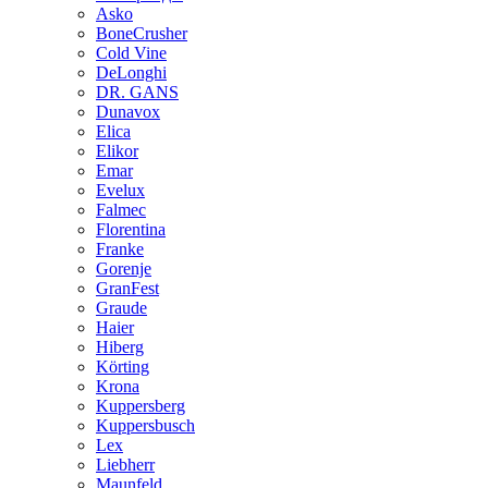
Asko
BoneCrusher
Cold Vine
DeLonghi
DR. GANS
Dunavox
Elica
Elikor
Emar
Evelux
Falmec
Florentina
Franke
Gorenje
GranFest
Graude
Haier
Hiberg
Körting
Krona
Kuppersberg
Kuppersbusch
Lex
Liebherr
Maunfeld