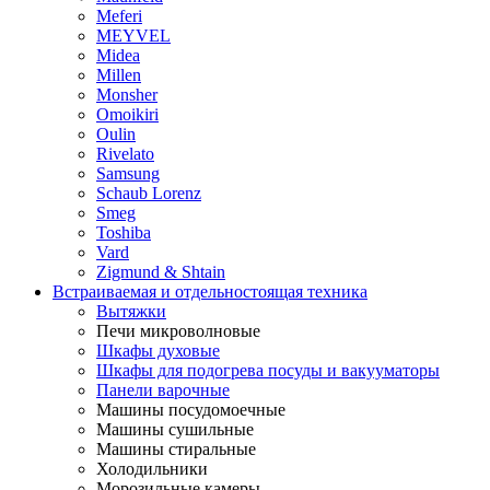
Meferi
MEYVEL
Midea
Millen
Monsher
Omoikiri
Oulin
Rivelato
Samsung
Schaub Lorenz
Smeg
Toshiba
Vard
Zigmund & Shtain
Встраиваемая и отдельностоящая техника
Вытяжки
Печи микроволновые
Шкафы духовые
Шкафы для подогрева посуды и вакууматоры
Панели варочные
Машины посудомоечные
Машины сушильные
Машины стиральные
Холодильники
Морозильные камеры