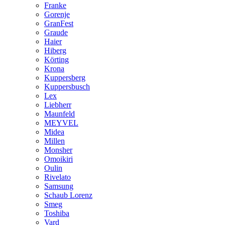
Franke
Gorenje
GranFest
Graude
Haier
Hiberg
Körting
Krona
Kuppersberg
Kuppersbusch
Lex
Liebherr
Maunfeld
MEYVEL
Midea
Millen
Monsher
Omoikiri
Oulin
Rivelato
Samsung
Schaub Lorenz
Smeg
Toshiba
Vard