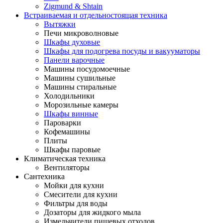
Zigmund & Shtain
Встраиваемая и отдельностоящая техника
Вытяжки
Печи микроволновые
Шкафы духовые
Шкафы для подогрева посуды и вакууматоры
Панели варочные
Машины посудомоечные
Машины сушильные
Машины стиральные
Холодильники
Морозильные камеры
Шкафы винные
Пароварки
Кофемашины
Плиты
Шкафы паровые
Климатическая техника
Вентиляторы
Сантехника
Мойки для кухни
Смесители для кухни
Фильтры для воды
Дозаторы для жидкого мыла
Измельчители пищевых отходов