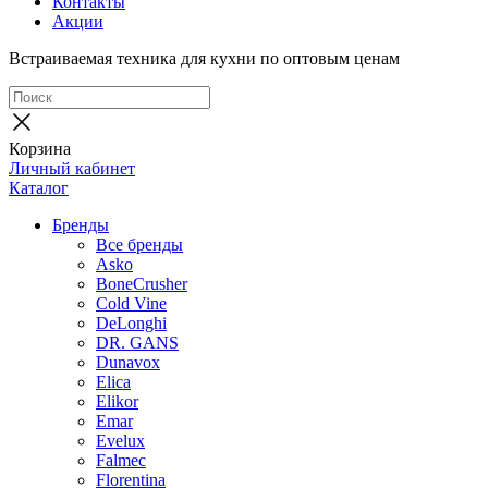
Контакты
Акции
Встраиваемая техника для кухни по оптовым ценам
Корзина
Личный кабинет
Каталог
Бренды
Все бренды
Asko
BoneCrusher
Cold Vine
DeLonghi
DR. GANS
Dunavox
Elica
Elikor
Emar
Evelux
Falmec
Florentina