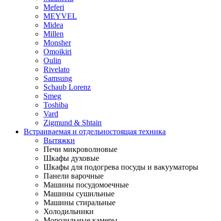
Meferi
MEYVEL
Midea
Millen
Monsher
Omoikiri
Oulin
Rivelato
Samsung
Schaub Lorenz
Smeg
Toshiba
Vard
Zigmund & Shtain
Встраиваемая и отдельностоящая техника
Вытяжки
Печи микроволновые
Шкафы духовые
Шкафы для подогрева посуды и вакууматоры
Панели варочные
Машины посудомоечные
Машины сушильные
Машины стиральные
Холодильники
Морозильные камеры