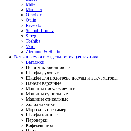
Millen
Monsher
Omoikiri
Oulin
Rivelato
Schaub Lorenz
Smeg
Toshiba
Vard
Zigmund & Shtain
Встраиваемая и отдельностоящая техника
Вытяжки
Печи микроволновые
Шкафы духовые
Шкафы для подогрева посуды и вакууматоры
Панели варочные
Машины посудомоечные
Машины сушильные
Машины стиральные
Холодильники
Морозильные камеры
Шкафы винные
Пароварки
Кофемашины
Плиты