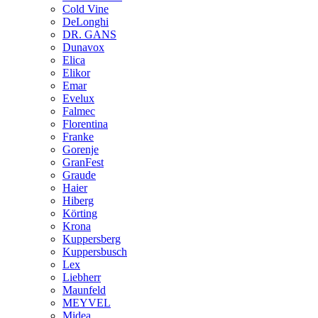
Cold Vine
DeLonghi
DR. GANS
Dunavox
Elica
Elikor
Emar
Evelux
Falmec
Florentina
Franke
Gorenje
GranFest
Graude
Haier
Hiberg
Körting
Krona
Kuppersberg
Kuppersbusch
Lex
Liebherr
Maunfeld
MEYVEL
Midea