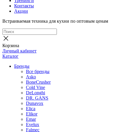
Тренинги
Контакты
Акции
Встраиваемая техника для кухни по оптовым ценам
Корзина
Личный кабинет
Каталог
Бренды
Все бренды
Asko
BoneCrusher
Cold Vine
DeLonghi
DR. GANS
Dunavox
Elica
Elikor
Emar
Evelux
Falmec