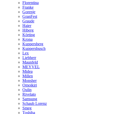
Florentina
Franke
Gorenje
GranFest
Graude
Haier
Hiberg
Körting
Krona
Kuppersberg
Kuppersbusch
Lex
Liebherr
Maunfeld
MEYVEL
Midea
Millen
Monsher
Omoikiri
Oulin
Rivelato
Samsung
Schaub Lorenz
Smeg
Toshiba