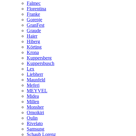
Falmec
Florentina
Franke
Gorenje
GranFest
Graude
Haier
Hiberg
Körting
Krona
Kuppersberg
Kuppersbusch
Lex
Liebherr
Maunfeld
Meferi
MEYVEL
Midea
Millen
Monsher
Omoikiri
Oulin
Rivelato
Samsung
Schaub Lorenz