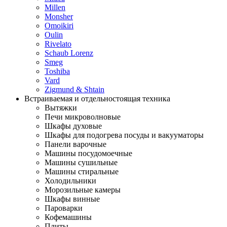
Millen
Monsher
Omoikiri
Oulin
Rivelato
Schaub Lorenz
Smeg
Toshiba
Vard
Zigmund & Shtain
Встраиваемая и отдельностоящая техника
Вытяжки
Печи микроволновые
Шкафы духовые
Шкафы для подогрева посуды и вакууматоры
Панели варочные
Машины посудомоечные
Машины сушильные
Машины стиральные
Холодильники
Морозильные камеры
Шкафы винные
Пароварки
Кофемашины
Плиты