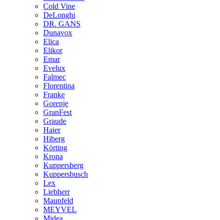
Cold Vine
DeLonghi
DR. GANS
Dunavox
Elica
Elikor
Emar
Evelux
Falmec
Florentina
Franke
Gorenje
GranFest
Graude
Haier
Hiberg
Körting
Krona
Kuppersberg
Kuppersbusch
Lex
Liebherr
Maunfeld
MEYVEL
Midea