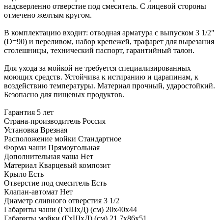
надсверленно отверстие под смеситель. С лицевой стороны
отмечено желтым кругом.
В комплектацию входит: отводная арматура с выпуском 3 1/2"
(D=90) и переливом, набор крепежей, трафарет для вырезания
столешницы, технический паспорт, гарантийный талон.
Для ухода за мойкой не требуется специализированных
моющих средств. Устойчива к истиранию и царапинам, к
воздействию температуры. Материал прочный, ударостойкий.
Безопасно для пищевых продуктов.
Гарантия
5 лет
Страна-производитель
Россия
Установка
Врезная
Расположение мойки
Стандартное
Форма чаши
Прямоугольная
Дополнительная чаша
Нет
Материал
Кварцевый композит
Крыло
Есть
Отверстие под смеситель
Есть
Клапан-автомат
Нет
Диаметр сливного отверстия
3 1/2
Габариты чаши (ГхШхД) (см)
20х40х44
Габариты мойки (ГхШхД) (см)
21.7х86х51