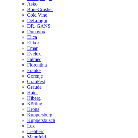
Asko
BoneCrusher
Cold Vine
DeLonghi
DR. GANS
Dunavox
Elica
Elikor
Emar
Evelux
Falmec
Florentina
Franke
Gorenje
GranFest
Graude
Haier
Hiberg
Körting
Krona
Kuppersberg
Kuppersbusch
Lex
Liebherr
Maunfeld