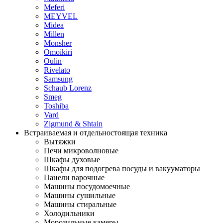
Meferi
MEYVEL
Midea
Millen
Monsher
Omoikiri
Oulin
Rivelato
Samsung
Schaub Lorenz
Smeg
Toshiba
Vard
Zigmund & Shtain
Встраиваемая и отдельностоящая техника
Вытяжки
Печи микроволновые
Шкафы духовые
Шкафы для подогрева посуды и вакууматоры
Панели варочные
Машины посудомоечные
Машины сушильные
Машины стиральные
Холодильники
Морозильные камеры