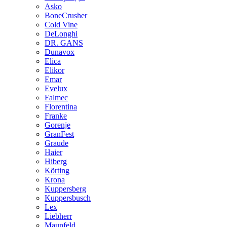
Asko
BoneCrusher
Cold Vine
DeLonghi
DR. GANS
Dunavox
Elica
Elikor
Emar
Evelux
Falmec
Florentina
Franke
Gorenje
GranFest
Graude
Haier
Hiberg
Körting
Krona
Kuppersberg
Kuppersbusch
Lex
Liebherr
Maunfeld