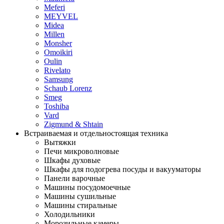
Meferi
MEYVEL
Midea
Millen
Monsher
Omoikiri
Oulin
Rivelato
Samsung
Schaub Lorenz
Smeg
Toshiba
Vard
Zigmund & Shtain
Встраиваемая и отдельностоящая техника
Вытяжки
Печи микроволновые
Шкафы духовые
Шкафы для подогрева посуды и вакууматоры
Панели варочные
Машины посудомоечные
Машины сушильные
Машины стиральные
Холодильники
Морозильные камеры