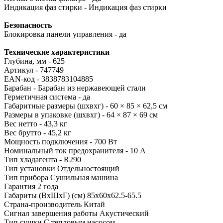
Индикация фаз стирки - Индикация фаз стирки
Безопасность
Блокировка панели управления - да
Технические характеристики
Глубина, мм - 625
Артикул - 747749
ЕАN-код - 3838783104885
Барабан - Барабан из нержавеющей стали
Герметичная система - да
Габаритные размеры (шхвхг) - 60 × 85 × 62,5 см
Размеры в упаковке (шхвхг) - 64 × 87 × 69 см
Вес нетто - 43,3 кг
Вес брутто - 45,2 кг
Мощность подключения - 700 Вт
Номинальный ток предохранителя - 10 А
Тип хладагента - R290
Тип установки
Отдельностоящий
Тип прибора
Сушильная машина
Гарантия
2 года
Габариты (ВхШхГ) (см)
85х60х62.5-65.5
Страна-производитель
Китай
Сигнал завершения работы
Акустический
Тип сушки
С тепловым насосом