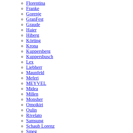
Florentina
Franke
Gorenje
GranFest
Graude
Haier
Hiberg
Körting
Krona
Kuppersberg
Kuppersbusch
Lex
Liebherr
Maunfeld
Meferi
MEYVEL
Midea
Millen
Monsher
Omoikiri
Oulin
Rivelato
Samsung
Schaub Lorenz
Smeg