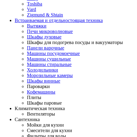
Toshiba
Vard
Zigmund & Shtain
Встраиваемая и отдельностоящая техника
Вытяжки
Печи микроволновые
Шкафы духовые
Шкафы для подогрева посуды и вакууматоры
Панели варочные
Машины посудомоечные
Машины сушильные
Машины стиральные
Холодильники
Морозильные камеры
Шкафы винные
Пароварки
Кофемашины
Плиты
Шкафы паровые
Климатическая техника
Вентиляторы
Сантехника
Мойки для кухни
Смесители для кухни
Фильтры для воды