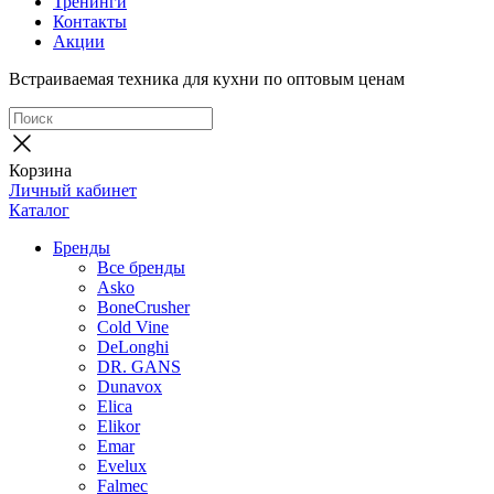
Тренинги
Контакты
Акции
Встраиваемая техника для кухни по оптовым ценам
Корзина
Личный кабинет
Каталог
Бренды
Все бренды
Asko
BoneCrusher
Cold Vine
DeLonghi
DR. GANS
Dunavox
Elica
Elikor
Emar
Evelux
Falmec