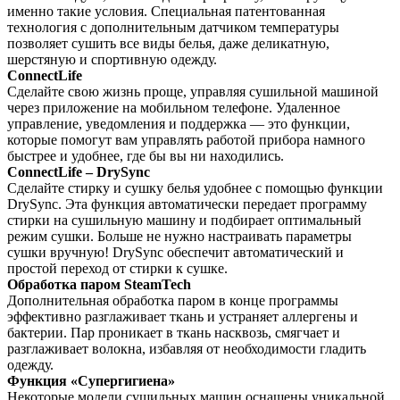
именно такие условия. Специальная патентованная
технология с дополнительным датчиком температуры
позволяет сушить все виды белья, даже деликатную,
шерстяную и спортивную одежду.
ConnectLife
Сделайте свою жизнь проще, управляя сушильной машиной
через приложение на мобильном телефоне. Удаленное
управление, уведомления и поддержка — это функции,
которые помогут вам управлять работой прибора намного
быстрее и удобнее, где бы вы ни находились.
ConnectLife – DrySync
Сделайте стирку и сушку белья удобнее с помощью функции
DrySync. Эта функция автоматически передает программу
стирки на сушильную машину и подбирает оптимальный
режим сушки. Больше не нужно настраивать параметры
сушки вручную! DrySync обеспечит автоматический и
простой переход от стирки к сушке.
Обработка паром SteamTech
Дополнительная обработка паром в конце программы
эффективно разглаживает ткань и устраняет аллергены и
бактерии. Пар проникает в ткань насквозь, смягчает и
разглаживает волокна, избавляя от необходимости гладить
одежду.
Функция «Супергигиена»
Некоторые модели сушильных машин оснащены уникальной