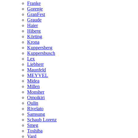
Franke
Gorenje
GranFest
Graude
Haier
Hiberg
Körting
Krona
Kuppersberg
Kuppersbusch
Lex
Liebherr
Maunfeld
MEYVEL
Midea
Millen
Monsher
Omoikiri
Oulin
Rivelato
Samsung
Schaub Lorenz
Smeg
Toshiba
Vard