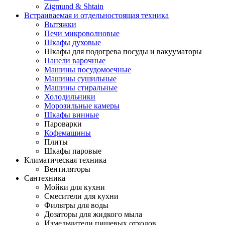
Zigmund & Shtain
Встраиваемая и отдельностоящая техника
Вытяжки
Печи микроволновые
Шкафы духовые
Шкафы для подогрева посуды и вакууматоры
Панели варочные
Машины посудомоечные
Машины сушильные
Машины стиральные
Холодильники
Морозильные камеры
Шкафы винные
Пароварки
Кофемашины
Плиты
Шкафы паровые
Климатическая техника
Вентиляторы
Сантехника
Мойки для кухни
Смесители для кухни
Фильтры для воды
Дозаторы для жидкого мыла
Измельчители пищевых отходов