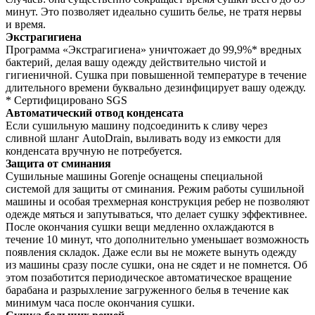
минут. Это позволяет идеально сушить белье, не тратя нервы
и время.
Экстрагигиена
Программа «Экстрагигиена» уничтожает до 99,9%* вредных
бактерий, делая вашу одежду действительно чистой и
гигиеничной. Сушка при повышенной температуре в течение
длительного времени буквально дезинфицирует вашу одежду.
* Сертифицировано SGS
Автоматический отвод конденсата
Если сушильную машину подсоединить к сливу через
сливной шланг AutoDrain, выливать воду из емкости для
конденсата вручную не потребуется.
Защита от сминания
Сушильные машины Gorenje оснащены специальной
системой для защиты от сминания. Режим работы сушильной
машины и особая трехмерная конструкция ребер не позволяют
одежде мяться и запутываться, что делает сушку эффективнее.
После окончания сушки вещи медленно охлаждаются в
течение 10 минут, что дополнительно уменьшает возможность
появления складок. Даже если вы не можете вынуть одежду
из машины сразу после сушки, она не сядет и не помнется. Об
этом позаботится периодическое автоматическое вращение
барабана и разрыхление загруженного белья в течение как
минимум часа после окончания сушки.