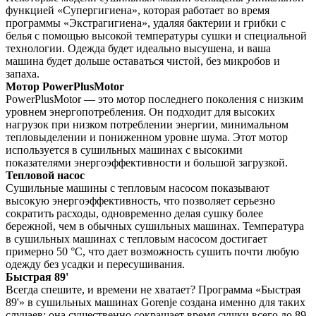
функцией «Супергигиена», которая работает во время
программы «Экстрагигиена», удаляя бактерии и грибки с
белья с помощью высокой температуры сушки и специальной
технологии. Одежда будет идеально высушена, и ваша
машина будет дольше оставаться чистой, без микробов и
запаха.
Мотор PowerPlusMotor
PowerPlusMotor — это мотор последнего поколения с низким
уровнем энергопотребления. Он подходит для высоких
нагрузок при низком потреблении энергии, минимальном
тепловыделении и пониженном уровне шума. Этот мотор
используется в сушильных машинах с высокими
показателями энергоэффективности и большой загрузкой.
Тепловой насос
Сушильные машины с тепловым насосом показывают
высокую энергоэффективность, что позволяет серьезно
сократить расходы, одновременно делая сушку более
бережной, чем в обычных сушильных машинах. Температура
в сушильных машинах с тепловым насосом достигает
примерно 50 °C, что дает возможность сушить почти любую
одежду без усадки и пересушивания.
Быстрая 89'
Всегда спешите, и времени не хватает? Программа «Быстрая
89'» в сушильных машинах Gorenje создана именно для таких
случаев: она существенно сокращает время сушки всего до 89