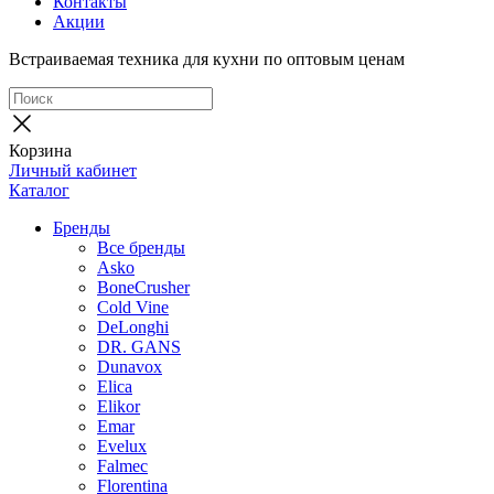
Контакты
Акции
Встраиваемая техника для кухни по оптовым ценам
Корзина
Личный кабинет
Каталог
Бренды
Все бренды
Asko
BoneCrusher
Cold Vine
DeLonghi
DR. GANS
Dunavox
Elica
Elikor
Emar
Evelux
Falmec
Florentina