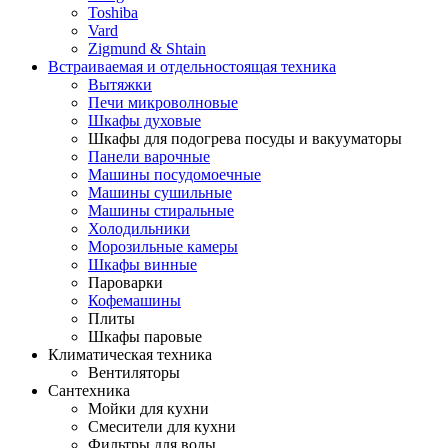
Toshiba
Vard
Zigmund & Shtain
Встраиваемая и отдельностоящая техника
Вытяжки
Печи микроволновые
Шкафы духовые
Шкафы для подогрева посуды и вакууматоры
Панели варочные
Машины посудомоечные
Машины сушильные
Машины стиральные
Холодильники
Морозильные камеры
Шкафы винные
Пароварки
Кофемашины
Плиты
Шкафы паровые
Климатическая техника
Вентиляторы
Сантехника
Мойки для кухни
Смесители для кухни
Фильтры для воды