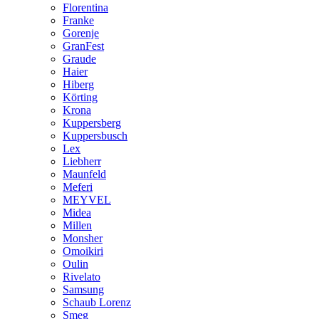
Florentina
Franke
Gorenje
GranFest
Graude
Haier
Hiberg
Körting
Krona
Kuppersberg
Kuppersbusch
Lex
Liebherr
Maunfeld
Meferi
MEYVEL
Midea
Millen
Monsher
Omoikiri
Oulin
Rivelato
Samsung
Schaub Lorenz
Smeg