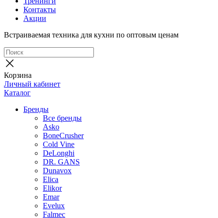
Тренинги
Контакты
Акции
Встраиваемая техника для кухни по оптовым ценам
Корзина
Личный кабинет
Каталог
Бренды
Все бренды
Asko
BoneCrusher
Cold Vine
DeLonghi
DR. GANS
Dunavox
Elica
Elikor
Emar
Evelux
Falmec