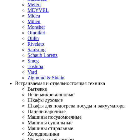
Meferi
MEYVEL
Midea
Millen
Monsher
Omoikiri
Oulin
Rivelato
Samsung
Schaub Lorenz
Smeg
Toshiba
Vard
Zigmund & Shtain
Встраиваемая и отдельностоящая техника
Вытяжки
Печи микроволновые
Шкафы духовые
Шкафы для подогрева посуды и вакууматоры
Панели варочные
Машины посудомоечные
Машины сушильные
Машины стиральные
Холодильники
Морозильные камеры