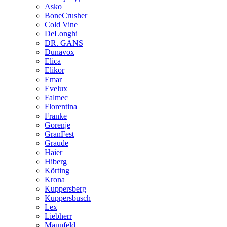
Asko
BoneCrusher
Cold Vine
DeLonghi
DR. GANS
Dunavox
Elica
Elikor
Emar
Evelux
Falmec
Florentina
Franke
Gorenje
GranFest
Graude
Haier
Hiberg
Körting
Krona
Kuppersberg
Kuppersbusch
Lex
Liebherr
Maunfeld