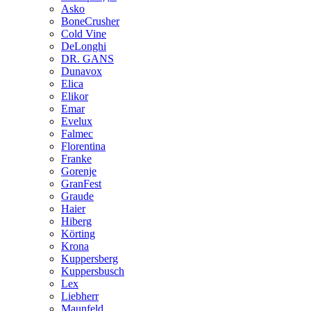
Asko
BoneCrusher
Cold Vine
DeLonghi
DR. GANS
Dunavox
Elica
Elikor
Emar
Evelux
Falmec
Florentina
Franke
Gorenje
GranFest
Graude
Haier
Hiberg
Körting
Krona
Kuppersberg
Kuppersbusch
Lex
Liebherr
Maunfeld