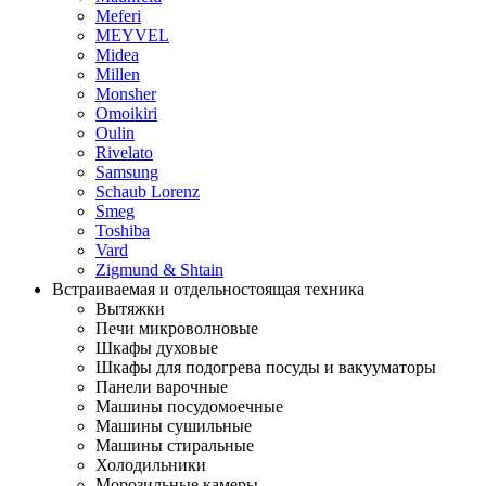
Meferi
MEYVEL
Midea
Millen
Monsher
Omoikiri
Oulin
Rivelato
Samsung
Schaub Lorenz
Smeg
Toshiba
Vard
Zigmund & Shtain
Встраиваемая и отдельностоящая техника
Вытяжки
Печи микроволновые
Шкафы духовые
Шкафы для подогрева посуды и вакууматоры
Панели варочные
Машины посудомоечные
Машины сушильные
Машины стиральные
Холодильники
Морозильные камеры