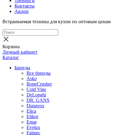
Тренинги
Контакты
Акции
Встраиваемая техника для кухни по оптовым ценам
Корзина
Личный кабинет
Каталог
Бренды
Все бренды
Asko
BoneCrusher
Cold Vine
DeLonghi
DR. GANS
Dunavox
Elica
Elikor
Emar
Evelux
Falmec