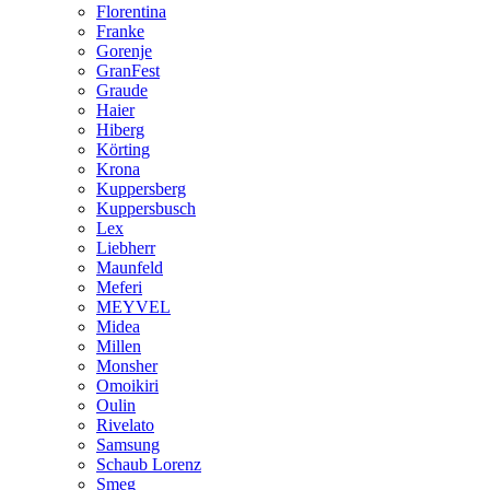
Florentina
Franke
Gorenje
GranFest
Graude
Haier
Hiberg
Körting
Krona
Kuppersberg
Kuppersbusch
Lex
Liebherr
Maunfeld
Meferi
MEYVEL
Midea
Millen
Monsher
Omoikiri
Oulin
Rivelato
Samsung
Schaub Lorenz
Smeg