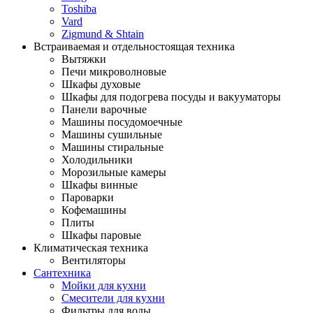
Toshiba
Vard
Zigmund & Shtain
Встраиваемая и отдельностоящая техника
Вытяжки
Печи микроволновые
Шкафы духовые
Шкафы для подогрева посуды и вакууматоры
Панели варочные
Машины посудомоечные
Машины сушильные
Машины стиральные
Холодильники
Морозильные камеры
Шкафы винные
Пароварки
Кофемашины
Плиты
Шкафы паровые
Климатическая техника
Вентиляторы
Сантехника
Мойки для кухни
Смесители для кухни
Фильтры для воды