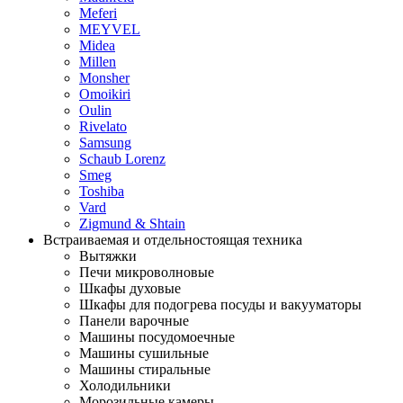
Meferi
MEYVEL
Midea
Millen
Monsher
Omoikiri
Oulin
Rivelato
Samsung
Schaub Lorenz
Smeg
Toshiba
Vard
Zigmund & Shtain
Встраиваемая и отдельностоящая техника
Вытяжки
Печи микроволновые
Шкафы духовые
Шкафы для подогрева посуды и вакууматоры
Панели варочные
Машины посудомоечные
Машины сушильные
Машины стиральные
Холодильники
Морозильные камеры