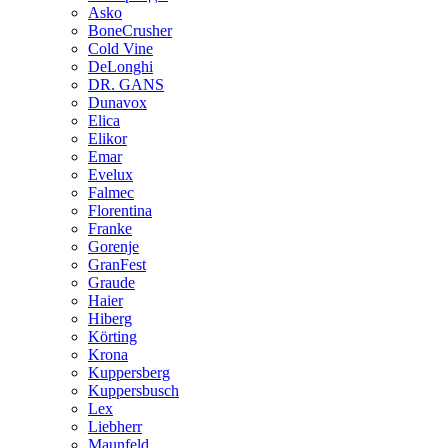
Asko
BoneCrusher
Cold Vine
DeLonghi
DR. GANS
Dunavox
Elica
Elikor
Emar
Evelux
Falmec
Florentina
Franke
Gorenje
GranFest
Graude
Haier
Hiberg
Körting
Krona
Kuppersberg
Kuppersbusch
Lex
Liebherr
Maunfeld