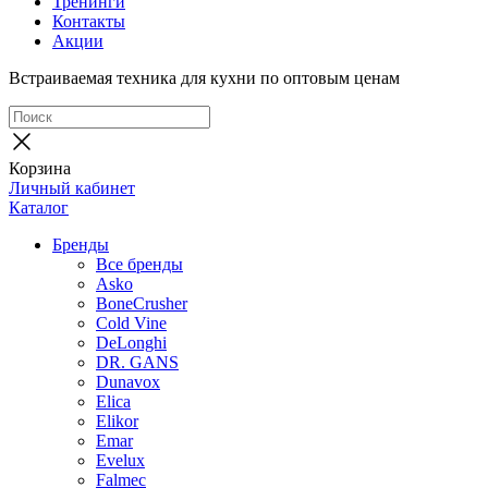
Тренинги
Контакты
Акции
Встраиваемая техника для кухни по оптовым ценам
Корзина
Личный кабинет
Каталог
Бренды
Все бренды
Asko
BoneCrusher
Cold Vine
DeLonghi
DR. GANS
Dunavox
Elica
Elikor
Emar
Evelux
Falmec