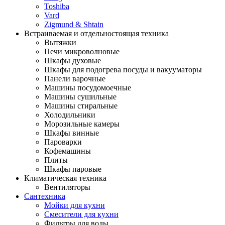
Toshiba
Vard
Zigmund & Shtain
Встраиваемая и отдельностоящая техника
Вытяжки
Печи микроволновые
Шкафы духовые
Шкафы для подогрева посуды и вакууматоры
Панели варочные
Машины посудомоечные
Машины сушильные
Машины стиральные
Холодильники
Морозильные камеры
Шкафы винные
Пароварки
Кофемашины
Плиты
Шкафы паровые
Климатическая техника
Вентиляторы
Сантехника
Мойки для кухни
Смесители для кухни
Фильтры для воды