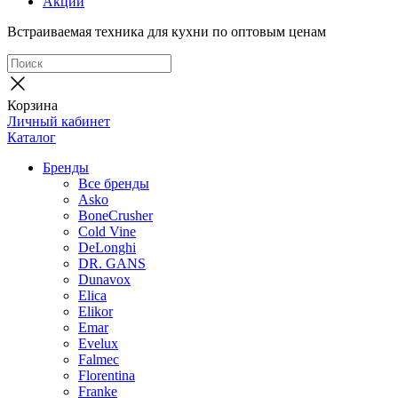
Акции
Встраиваемая техника для кухни по оптовым ценам
Корзина
Личный кабинет
Каталог
Бренды
Все бренды
Asko
BoneCrusher
Cold Vine
DeLonghi
DR. GANS
Dunavox
Elica
Elikor
Emar
Evelux
Falmec
Florentina
Franke