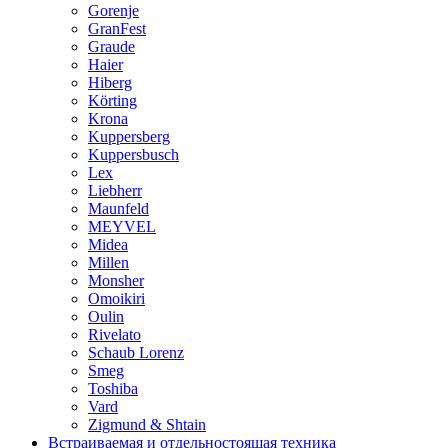
Gorenje
GranFest
Graude
Haier
Hiberg
Körting
Krona
Kuppersberg
Kuppersbusch
Lex
Liebherr
Maunfeld
MEYVEL
Midea
Millen
Monsher
Omoikiri
Oulin
Rivelato
Schaub Lorenz
Smeg
Toshiba
Vard
Zigmund & Shtain
Встраиваемая и отдельностоящая техника