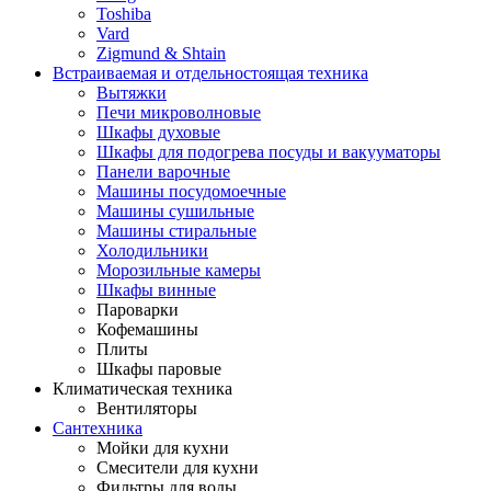
Toshiba
Vard
Zigmund & Shtain
Встраиваемая и отдельностоящая техника
Вытяжки
Печи микроволновые
Шкафы духовые
Шкафы для подогрева посуды и вакууматоры
Панели варочные
Машины посудомоечные
Машины сушильные
Машины стиральные
Холодильники
Морозильные камеры
Шкафы винные
Пароварки
Кофемашины
Плиты
Шкафы паровые
Климатическая техника
Вентиляторы
Сантехника
Мойки для кухни
Смесители для кухни
Фильтры для воды