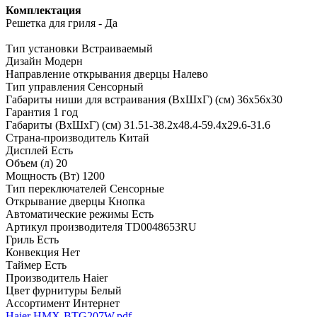
Комплектация
Решетка для гриля - Да
Тип установки
Встраиваемый
Дизайн
Модерн
Направление открывания дверцы
Налево
Тип управления
Сенсорный
Габариты ниши для встраивания (ВхШхГ) (см)
36х56х30
Гарантия
1 год
Габариты (ВхШхГ) (см)
31.51-38.2х48.4-59.4х29.6-31.6
Страна-производитель
Китай
Дисплей
Есть
Объем (л)
20
Мощность (Вт)
1200
Тип переключателей
Сенсорные
Открывание дверцы
Кнопка
Автоматические режимы
Есть
Артикул производителя
TD0048653RU
Гриль
Есть
Конвекция
Нет
Таймер
Есть
Производитель
Haier
Цвет фурнитуры
Белый
Ассортимент
Интернет
Haier HMX-BTG207W.pdf