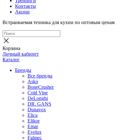
Тренинги
Контакты
Акции
Встраиваемая техника для кухни по оптовым ценам
Корзина
Личный кабинет
Каталог
Бренды
Все бренды
Asko
BoneCrusher
Cold Vine
DeLonghi
DR. GANS
Dunavox
Elica
Elikor
Emar
Evelux
Falmec