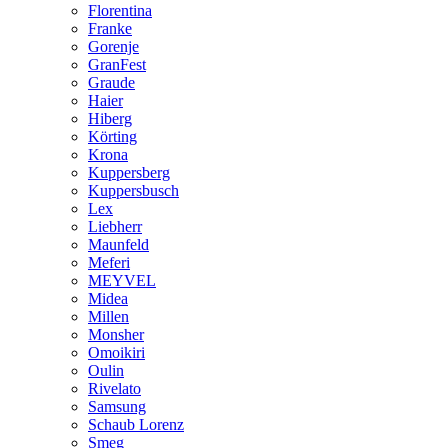
Florentina
Franke
Gorenje
GranFest
Graude
Haier
Hiberg
Körting
Krona
Kuppersberg
Kuppersbusch
Lex
Liebherr
Maunfeld
Meferi
MEYVEL
Midea
Millen
Monsher
Omoikiri
Oulin
Rivelato
Samsung
Schaub Lorenz
Smeg