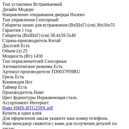
Тип установки
Встраиваемый
Дизайн
Модерн
Направление открывания дверцы
Налево
Тип управления
Сенсорный
Габариты ниши для встраивания (ВхШхГ) (см)
36х56х55
Гарантия
1 год
Габариты (ВхШхГ) (см)
38.4х59.5х40
Страна-производитель
Китай
Дисплей
Есть
Объем (л)
25
Мощность (Вт)
1450
Тип переключателей
Сенсорные
Автоматические режимы
Есть
Артикул производителя
TD0037959RU
Гриль
Есть
Конвекция
Нет
Таймер
Есть
Производитель
Haier
Цвет фурнитуры
Нержавеющая сталь
Ассортимент
Интернет
Haier HMX-BTG259X.pdf
Купить в один клик
Для оформления заказа укажите ваш номер телефона.
Наш менеджер свяжется с вами для получения деталей по
заказу.