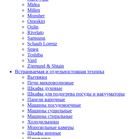
Midea
Millen
Monsher
Omoikiri
Oulin
Rivelato
Samsung
Schaub Lorenz
Smeg
Toshiba
Vard
Zigmund & Shtain
Встраиваемая и отдельностоящая техника
Вытяжки
Печи микроволновые
Шкафы духовые
Шкафы для подогрева посуды и вакууматоры
Панели варочные
Машины посудомоечные
Машины сушильные
Машины стиральные
Холодильники
Морозильные камеры
Шкафы винные
Пароварки