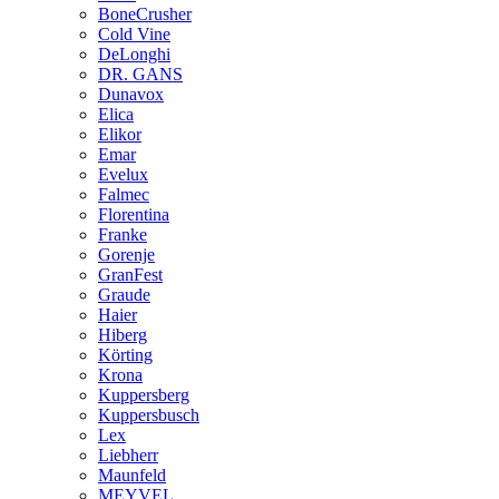
BoneCrusher
Cold Vine
DeLonghi
DR. GANS
Dunavox
Elica
Elikor
Emar
Evelux
Falmec
Florentina
Franke
Gorenje
GranFest
Graude
Haier
Hiberg
Körting
Krona
Kuppersberg
Kuppersbusch
Lex
Liebherr
Maunfeld
MEYVEL