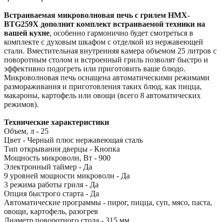
Встраиваемая микроволновая печь с грилем HMX-
BTG259X дополнит комплект встраиваемой техники на
вашей кухне
, особенно гармонично будет смотреться в
комплекте с духовым шкафом
с отделкой из нержавеющей
стали. Вместительная внутренняя камера объемом 25 литров с
поворотным столом и встроенный гриль позволят быстро и
эффективно подогреть или приготовить ваше блюдо.
Микроволновая печь оснащена автоматическими режимами
размораживания и приготовления таких блюд, как пицца,
макароны, картофель или овощи (всего 8 автоматических
режимов).
Технические характеристики
Объем, л - 25
Цвет - Черный плюс нержавеющая сталь
Тип открывания дверцы - Кнопка
Mощность микроволн, Вт - 900
Электронный таймер - Да
9 уровней мощности микроволн - Да
3 режима работы гриля - Да
Опция быстрого старта - Да
Автоматические программы - пирог, пицца, суп, мясо, паста,
овощи, картофель, разогрев
Диаметр поворотного стола - 315 мм