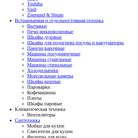
Toshiba
Vard
Zigmund & Shtain
Встраиваемая и отдельностоящая техника
Вытяжки
Печи микроволновые
Шкафы духовые
Шкафы для подогрева посуды и вакууматоры
Панели варочные
Машины посудомоечные
Машины сушильные
Машины стиральные
Холодильники
Морозильные камеры
Шкафы винные
Пароварки
Кофемашины
Плиты
Шкафы паровые
Климатическая техника
Вентиляторы
Сантехника
Мойки для кухни
Смесители для кухни
Фильтры для воды