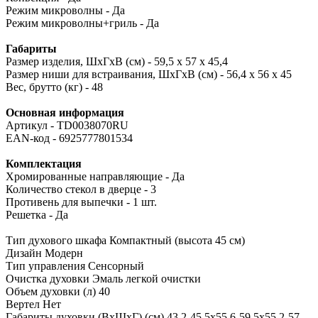
Режим микроволны - Да
Режим микроволны+гриль - Да
Габариты
Размер изделия, ШхГхВ (см) - 59,5 x 57 х 45,4
Размер ниши для встраивания, ШхГхВ (см) - 56,4 x 56 x 45
Вес, брутто (кг) - 48
Основная информация
Артикул - TD0038070RU
EAN-код - 6925777801534
Комплектация
Хромированные направляющие - Да
Количество стекол в дверце - 3
Противень для выпечки - 1 шт.
Решетка - Да
Тип духового шкафа
Компактный (высота 45 см)
Дизайн
Модерн
Тип управления
Сенсорный
Очистка духовки
Эмаль легкой очистки
Объем духовки (л)
40
Вертел
Нет
Габариты духовки (ВхШхГ) (см)
43.2-45.5х55.6-59.5х55.2-57