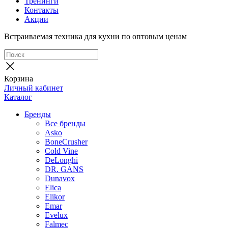
Тренинги
Контакты
Акции
Встраиваемая техника для кухни по оптовым ценам
Корзина
Личный кабинет
Каталог
Бренды
Все бренды
Asko
BoneCrusher
Cold Vine
DeLonghi
DR. GANS
Dunavox
Elica
Elikor
Emar
Evelux
Falmec