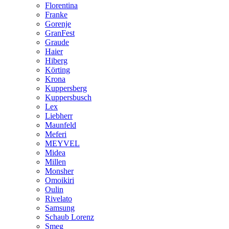
Florentina
Franke
Gorenje
GranFest
Graude
Haier
Hiberg
Körting
Krona
Kuppersberg
Kuppersbusch
Lex
Liebherr
Maunfeld
Meferi
MEYVEL
Midea
Millen
Monsher
Omoikiri
Oulin
Rivelato
Samsung
Schaub Lorenz
Smeg