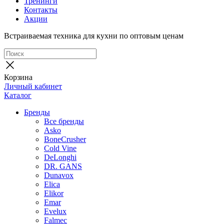
Тренинги
Контакты
Акции
Встраиваемая техника для кухни по оптовым ценам
Корзина
Личный кабинет
Каталог
Бренды
Все бренды
Asko
BoneCrusher
Cold Vine
DeLonghi
DR. GANS
Dunavox
Elica
Elikor
Emar
Evelux
Falmec