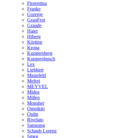
Florentina
Franke
Gorenje
GranFest
Graude
Haier
Hiberg
Körting
Krona
Kuppersberg
Kuppersbusch
Lex
Liebherr
Maunfeld
Meferi
MEYVEL
Midea
Millen
Monsher
Omoikiri
Oulin
Rivelato
Samsung
Schaub Lorenz
Smeg