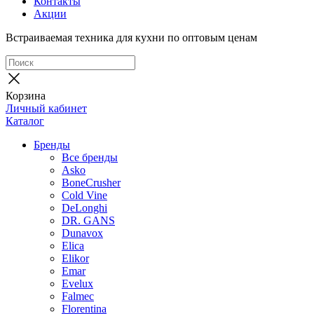
Контакты
Акции
Встраиваемая техника для кухни по оптовым ценам
Корзина
Личный кабинет
Каталог
Бренды
Все бренды
Asko
BoneCrusher
Cold Vine
DeLonghi
DR. GANS
Dunavox
Elica
Elikor
Emar
Evelux
Falmec
Florentina