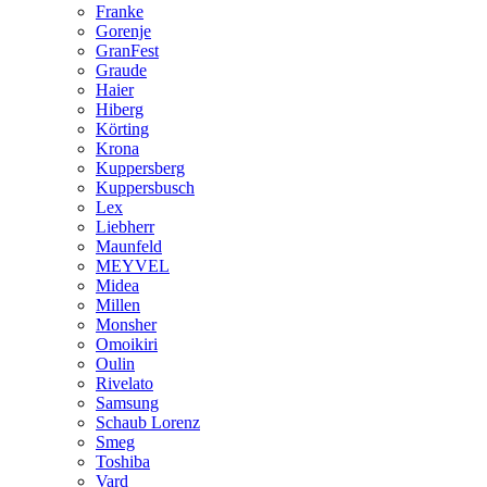
Franke
Gorenje
GranFest
Graude
Haier
Hiberg
Körting
Krona
Kuppersberg
Kuppersbusch
Lex
Liebherr
Maunfeld
MEYVEL
Midea
Millen
Monsher
Omoikiri
Oulin
Rivelato
Samsung
Schaub Lorenz
Smeg
Toshiba
Vard