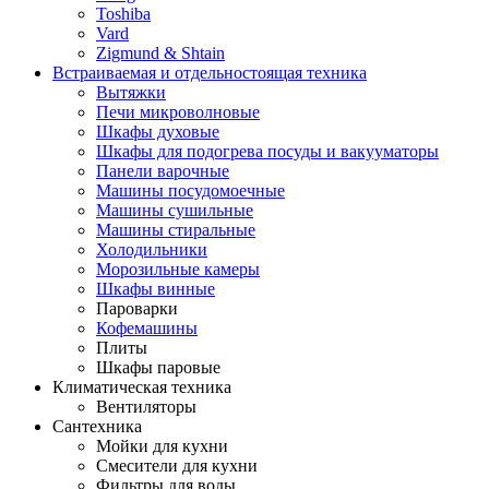
Toshiba
Vard
Zigmund & Shtain
Встраиваемая и отдельностоящая техника
Вытяжки
Печи микроволновые
Шкафы духовые
Шкафы для подогрева посуды и вакууматоры
Панели варочные
Машины посудомоечные
Машины сушильные
Машины стиральные
Холодильники
Морозильные камеры
Шкафы винные
Пароварки
Кофемашины
Плиты
Шкафы паровые
Климатическая техника
Вентиляторы
Сантехника
Мойки для кухни
Смесители для кухни
Фильтры для воды