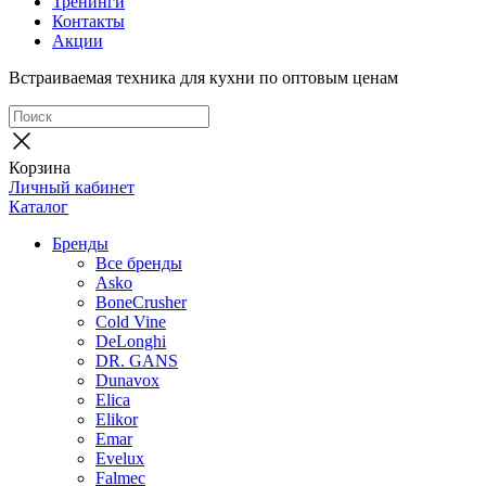
Тренинги
Контакты
Акции
Встраиваемая техника для кухни по оптовым ценам
Корзина
Личный кабинет
Каталог
Бренды
Все бренды
Asko
BoneCrusher
Cold Vine
DeLonghi
DR. GANS
Dunavox
Elica
Elikor
Emar
Evelux
Falmec