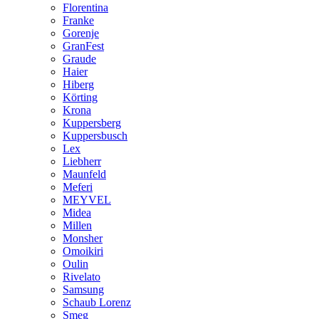
Florentina
Franke
Gorenje
GranFest
Graude
Haier
Hiberg
Körting
Krona
Kuppersberg
Kuppersbusch
Lex
Liebherr
Maunfeld
Meferi
MEYVEL
Midea
Millen
Monsher
Omoikiri
Oulin
Rivelato
Samsung
Schaub Lorenz
Smeg