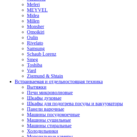
Meferi
MEYVEL
Midea
Millen
Monsher
Omoikiri
Oulin
Rivelato
Samsung
Schaub Lorenz
Smeg
Toshiba
Vard
Zigmund & Shtain
Встраиваемая и отдельностоящая техника
Вытяжки
Печи микроволновые
Шкафы духовые
Шкафы для подогрева посуды и вакууматоры
Панели варочные
Машины посудомоечные
Машины сушильные
Машины стиральные
Холодильники
Морозильные камеры