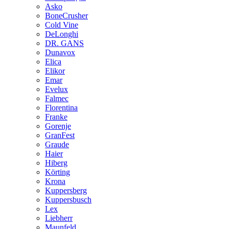
Asko
BoneCrusher
Cold Vine
DeLonghi
DR. GANS
Dunavox
Elica
Elikor
Emar
Evelux
Falmec
Florentina
Franke
Gorenje
GranFest
Graude
Haier
Hiberg
Körting
Krona
Kuppersberg
Kuppersbusch
Lex
Liebherr
Maunfeld