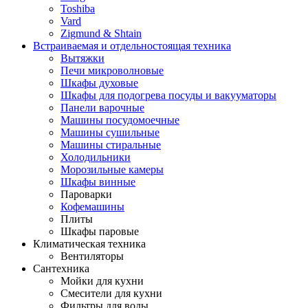
Toshiba
Vard
Zigmund & Shtain
Встраиваемая и отдельностоящая техника
Вытяжки
Печи микроволновые
Шкафы духовые
Шкафы для подогрева посуды и вакууматоры
Панели варочные
Машины посудомоечные
Машины сушильные
Машины стиральные
Холодильники
Морозильные камеры
Шкафы винные
Пароварки
Кофемашины
Плиты
Шкафы паровые
Климатическая техника
Вентиляторы
Сантехника
Мойки для кухни
Смесители для кухни
Фильтры для воды