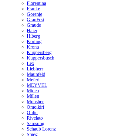
Florentina
Franke
Gorenje
GranFest
Graude
Haier
Hiberg
Körting
Krona
Kuppersberg
Kuppersbusch
Lex
Liebherr
Maunfeld
Meferi
MEYVEL
Midea
Millen
Monsher
Omoikiri
Oulin
Rivelato
Samsung
Schaub Lorenz
Smeg