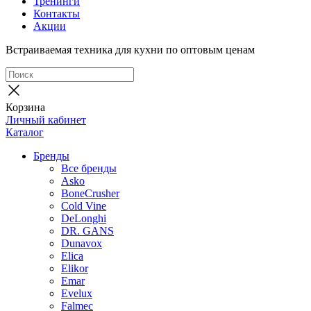
Тренинги
Контакты
Акции
Встраиваемая техника для кухни по оптовым ценам
Корзина
Личный кабинет
Каталог
Бренды
Все бренды
Asko
BoneCrusher
Cold Vine
DeLonghi
DR. GANS
Dunavox
Elica
Elikor
Emar
Evelux
Falmec