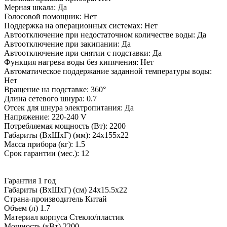
Мерная шкала: Да
Голосовой помощник: Нет
Поддержка на операционных системах: Нет
Автоотключение при недостаточном количестве воды: Да
Автоотключение при закипании: Да
Автоотключение при снятии с подставки: Да
Функция нагрева воды без кипячения: Нет
Автоматическое поддержание заданной температуры воды:
Нет
Вращение на подставке: 360°
Длина сетевого шнура: 0.7
Отсек для шнура электропитания: Да
Напряжение: 220-240 V
Потребляемая мощность (Вт): 2200
Габариты (ВxШхГ) (мм): 24x155x22
Масса прибора (кг): 1.5
Срок гарантии (мес.): 12
Гарантия
1 год
Габариты (ВхШхГ) (см)
24х15.5х22
Страна-производитель
Китай
Объем (л)
1.7
Материал корпуса
Стекло/пластик
Мощность (кВт)
2200